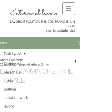
Intorno al lavoro
LAVORO E POLITICA SI INCONTRANO IN UN
BLOG
non lo escludo (cit.)
Post
Tutti i post
Andrea Morzenti
Tutti i post
22 giu 2020
Tempo di lettura: 2 min
È la somma che fa il
personale
totale
storia
politica
social network
lavoro