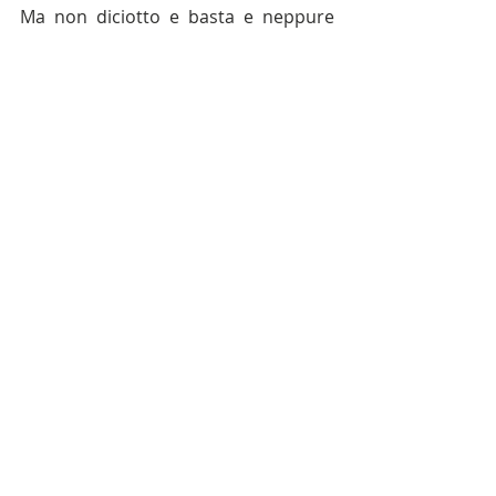
Ma non diciotto e basta e neppure 
nove+nove, ma 
nove+cinque+quattro. 
Perché, come 
diceva Totò, è la somma che fa il 
totale.
#cassaintegrazione
#COVID19
Post recenti
Mostra tutti