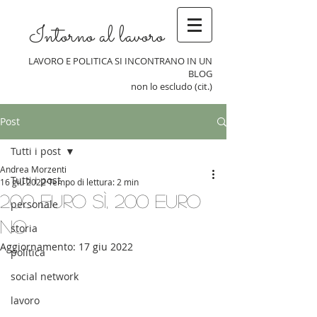
Intorno al lavoro
LAVORO E POLITICA SI INCONTRANO IN UN
BLOG
non lo escludo (cit.)
Post
Tutti i post
Andrea Morzenti
Tutti i post
16 giu 2022
Tempo di lettura: 2 min
200 euro sì, 200 euro
personale
no
storia
Aggiornamento:
17 giu 2022
politica
social network
lavoro