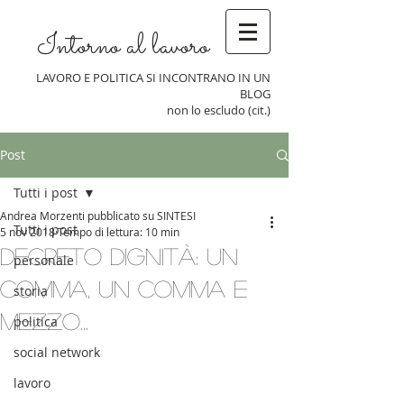
Intorno al lavoro
LAVORO E POLITICA SI INCONTRANO IN UN
BLOG
non lo escludo (cit.)
Post
Tutti i post
Andrea Morzenti pubblicato su SINTESI
Tutti i post
5 nov 2018
Tempo di lettura: 10 min
Decreto dignità: un
personale
comma, un comma e
storia
mezzo...
politica
social network
lavoro