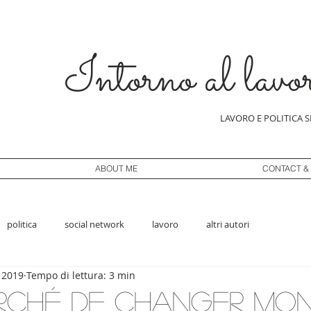
Intorno al lavo
LAVORO E POLITICA 
ABOUT ME
CONTACT &
politica
social network
lavoro
altri autori
 2019
Tempo di lettura: 3 min
erché de changer mo