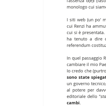
l’assenza d(e)i (fast
monologo cui siamo a
I siti web (un po' 
cui Renzi ha ammuto
cui si è presentata.
ha tenuto a dire c
referendum costituz
In quel passaggio R
cambiare il mio Pa
Io credo che (purtro
sono state spiega
un governo tecnico,
al potere per davve
editoriale dello "
st
cambi
.