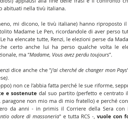
idiosi) applausi alla fine delle frasi e il confronto ch
bituati nella tivù italiana.
meno, mi dicono, le tivù italiane) hanno riproposto il
lito Madame Le Pen, ricordandole di aver perso tutte
 Le ha elencate tutte, Renzi, le elezioni perse da Mad
he certo anche lui ha perso qualche volta le elez
ionale, ma “
Madame, Vous avez perdu toujours
”.
enzi dice anche che "
j'ai cherché de changer mon Pays
ese
)
.
ppo) non ce l’abbia fatta perché le sue riforme, seppu
te e sostenute
 dal suo partito (perfetto e centrato 
 paragone non mio ma di mio fratello) e perché contr
ro da anni - in primis il Corriere della Sera con i
antio odore di massoneria
" e tutta RCS -, 
vuole con fo