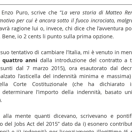
Enzo Puro, scrive che “
La vera storia di Matteo Ren
 motivo per cui è ancora sotto il fuoco incrociato, malgr
vrà ragione lui o, invece, chi dice che l’avventura pol
. Bene, io 2 cents li punto sulla prima opzione.
 suo tentativo di cambiare l’Italia, mi è venuto in me
i quattro anni
 dalla introduzione del contratto a tu
assunti dal 7 marzo 2015), ora esautorato dal decr
alzato l’asticella del indennità minima e massima) e
lla Corte Costituzionale (che ha dichiarato inc
 determinare l’importo della indennità, basato uni
.
 alla mente quanti dicevano, scrivevano e pontifi
 del Jobs Act del 2015” dato da i) esonero contribut
ni) e ii) indennità per licenziamento illegittimo (6 m