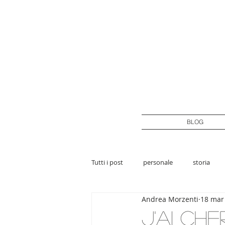
BLOG
Tutti i post
personale
storia
Andrea Morzenti
18 mar
J'ai ch