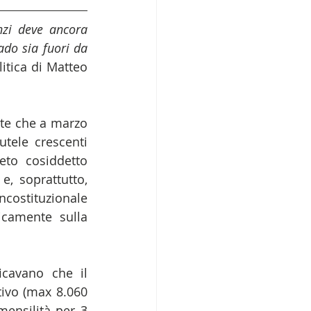
zi deve ancora 
ado sia fuori da 
itica di Matteo 
nte che a marzo 
tele crescenti 
eto cosiddetto 
, soprattutto, 
ostituzionale 
camente sulla 
cavano che il 
ivo (max 8.060 
ensilità per 3 