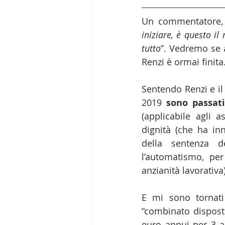
Un commentatore, 
iniziare, è questo il
tutto
”. Vedremo se a
Renzi è ormai finita
Sentendo Renzi e il
2019 
sono passat
(applicabile agli 
dignità (che ha inn
della sentenza de
l’automatismo, per
anzianità lavorativa)
E mi sono tornati
“combinato disposto
euro annui per 3 an