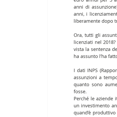
anni di assunzione
anni, i licenziamen
liberamente dopo tr
Ora, tutti gli assu
licenziati nel 2018
vista la sentenza d
ha assunto l’ha fat
I dati INPS (Rappor
assunzioni a temp
quanto sono aument
fosse.
Perché le aziende i
un investimento anc
quand’è produttivo 