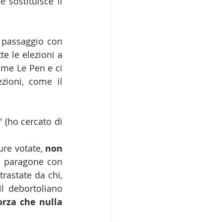
e sostituisce il 
 passaggio con 
 le elezioni a 
ame Le Pen e ci 
ioni, come il 
" (ho cercato di 
re votate, 
non 
il paragone con 
astate da chi, 
l debortoliano 
rza che nulla 