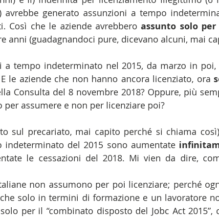
) avrebbe generato assunzioni a tempo indeterminat
ti. Così che le aziende avrebbero 
assunto solo per 
e anni (guadagnandoci pure, dicevano alcuni, mai ca
nti a tempo indeterminato nel 2015, da marzo in poi, s
? E le aziende che non hanno ancora licenziato, ora 
s
ella Consulta del 8 novembre 2018? Oppure, più semp
to per assumere e non per licenziare poi?
to sul precariato, mai capito perché si chiama così)
o indeterminato del 2015 sono aumentate 
infinita
ate le cessazioni del 2018. Mi vien da dire, com’
taliane non assumono per poi licenziare; perché ogn
he solo in termini di formazione e un lavoratore non 
solo per il “combinato disposto del Jobc Act 2015”, ch