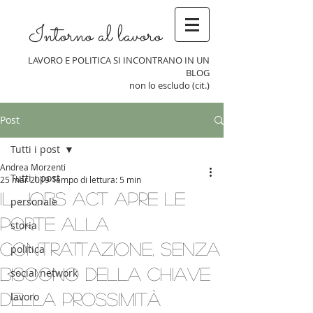
Intorno al lavoro
LAVORO E POLITICA SI INCONTRANO IN UN
BLOG
non lo escludo (cit.)
Post
Tutti i post
Andrea Morzenti
Tutti i post
25 mar 2019
Tempo di lettura: 5 min
Il Jobs Act apre le
personale
porte alla
storia
contrattazione, senza
politica
bisogno della chiave
social network
della prossimità
lavoro