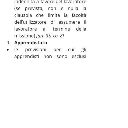
indennità a favore del lavoratore 
(se prevista, non è nulla la 
clausola che limita la facoltà 
dell’utilizzatore di assumere il 
lavoratore al termine della 
missione) 
[art. 35, co. 8]
Apprendistato
le previsioni per cui gli 
apprendisti non sono esclusi 
dalla base di computo per 
l'applicazione di particolari 
normative e istituti (in mancanza, 
gli apprendisti sono sempre 
esclusi) 
[art. 47, co. 3]
Apprendistato di primo livello
la retribuzione delle ore di 
formazione a carico del datore di 
lavoro (in mancanza, il 10% di 
quella che sarebbe dovuta) 
[art. 