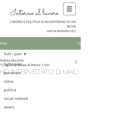
Intorno al lavoro
LAVORO E POLITICA SI INCONTRANO IN UN
BLOG
non lo escludo (cit.)
Post
Tutti i post
Andrea Morzenti
Tutti i post
15 lug 2019
Tempo di lettura: 5 min
Ho intervistato Di Maio
personale
storia
politica
social network
lavoro