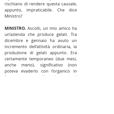
rischiano di rendere questa causale, 
appunto, impraticabile. Che dice 
Ministro?
MINISTRO.
 Ascolti, un mio amico ha 
un’azienda che produce gelati. Tra 
dicembre e gennaio ha avuto un 
incremento dell’attività ordinaria, la 
produzione di gelati appunto. Era 
certamente temporaneo (due mesi, 
anche meno), significativo (non 
poteva evaderlo con l’organico in 
forza, neppure utilizzando tutti gli 
straordinari possibili per legge) e non 
programmabile (neppure un 
indovino poteva pensare un 
aumento della richiesta di gelato in 
pieno inverno). E potrei farLe altre 
centinaia di esempi. Vede che non è 