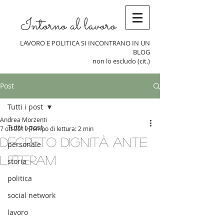
Intorno al lavoro
LAVORO E POLITICA SI INCONTRANO IN UN
BLOG
non lo escludo (cit.)
Post
Tutti i post
Andrea Morzenti
Tutti i post
7 ott 2019
Tempo di lettura: 2 min
Decreto dignità ante
personale
litteram
storia
politica
social network
lavoro