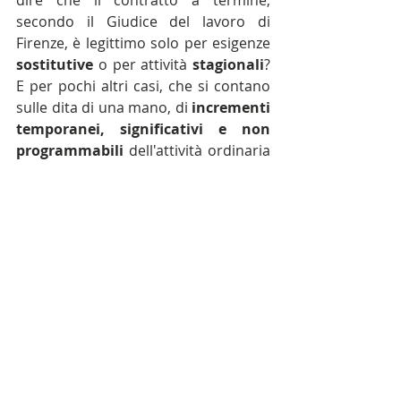
secondo il Giudice del lavoro di 
Firenze, è legittimo solo per esigenze 
sostitutive 
o per attività 
stagionali
? 
E per pochi altri casi, che si contano 
sulle dita di una mano, di 
incrementi 
temporanei, significativi e non 
programmabili
 dell'attività ordinaria 
oppure per 
esigenze temporanee e 
oggettive
 estranee all'ordinaria 
attività? No, dai, queste stanno nel 
decreto dignità.
Vedremo cosa accadrà in appello.
[ah, la sentenza esiste davvero. la 
potete scaricare 
cliccando qui
dal sito degli Avvocati Giuslavoristi 