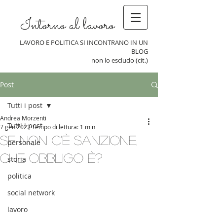
Intorno al lavoro
LAVORO E POLITICA SI INCONTRANO IN UN
BLOG
non lo escludo (cit.)
Post
Tutti i post
Andrea Morzenti
Tutti i post
7 gen 2022
Tempo di lettura: 1 min
Se non c'è sanzione,
personale
che obbligo è?
storia
politica
social network
lavoro