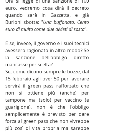
Ora si legge di una sanzione di 100 
euro, vedremo cosa dirà il decreto 
quando sarà in Gazzetta, e già 
Burioni sbotta: "
Una buffonata. Cento 
euro di multa come due divieti di sosta
".
E se, invece, il governo e i suoi tecnici 
avessero ragionato in altro modo? Se 
la sanzione dell'obbligo diretto 
mancasse per scelta?
Se, come dicono sempre le bozze, dal 
15 febbraio agli over 50 per lavorare 
servirà il green pass rafforzato che 
non si ottiene più (anche) per 
tampone ma (solo) per vaccino (e 
guarigione), non è che l'obbligo 
semplicemente è previsto per dare 
forza al green pass che non vivrebbe 
più così di vita propria ma sarebbe 