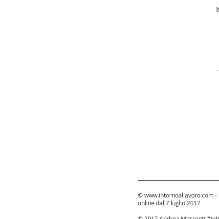
I
©
www.intornoallavoro.com
-
online dal 7 luglio 2017
© 2017 Andrea Morzenti #into