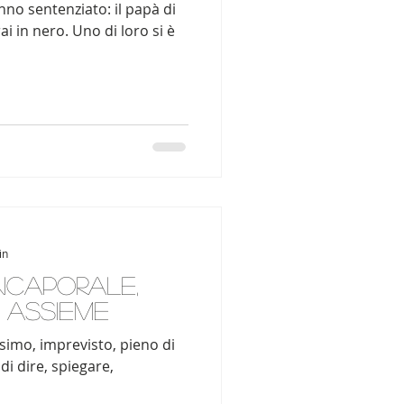
nno sentenziato: il papà di
i in nero. Uno di loro si è
in
nCaporale,
. Assieme
ssimo, imprevisto, pieno di
di dire, spiegare,