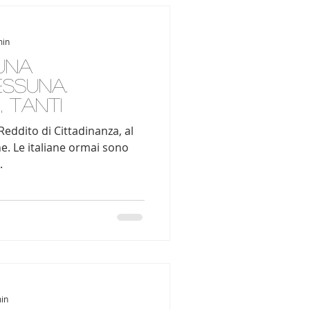
min
una
essuna.
, tanti
 Reddito di Cittadinanza, al
e. Le italiane ormai sono
.
min