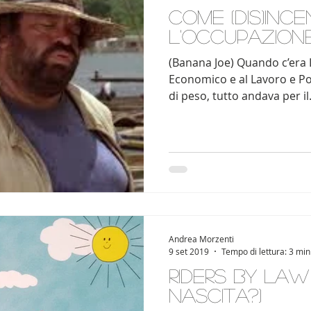
Come (dis)ince
l'occupazion
(Banana Joe) Quando c’era L
Economico e al Lavoro e Pol
di peso, tutto andava per il.
Andrea Morzenti
9 set 2019
Tempo di lettura: 3 min
Riders by law
nascita?)