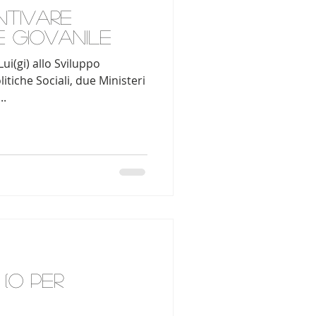
ntivare
e giovanile
ui(gi) allo Sviluppo
itiche Sociali, due Ministeri
..
 (o per