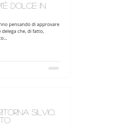
m'è dolce in
stanno pensando di approvare
 delega che, di fatto,
o...
ritorna Silvio,
sto