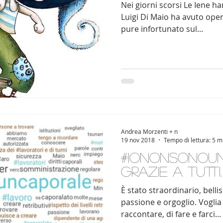
Nei giorni scorsi Le Iene ha
Luigi Di Maio ha avuto opera
pure infortunato sul...
Andrea Morzenti + n
19 nov 2018
Tempo di lettura: 5 m
#IoNonSonoU
grazie a tutti
È stato straordinario, belli
passione e orgoglio. Voglia 
raccontare, di fare e farci...