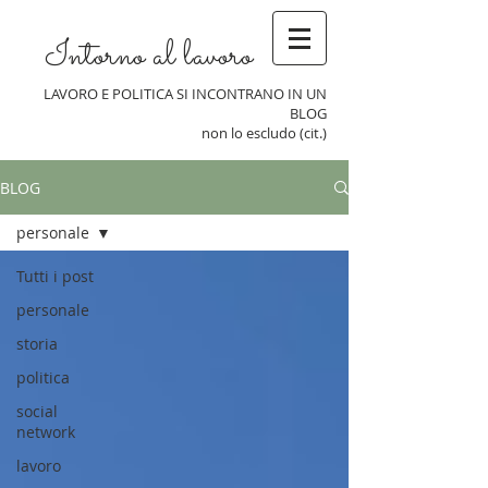
Intorno al lavoro
LAVORO E POLITICA SI INCONTRANO IN UN
BLOG
non lo escludo (cit.)
BLOG
personale
Tutti i post
personale
storia
politica
social
network
lavoro