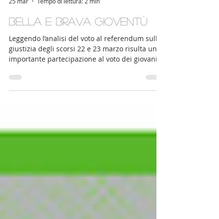
Andrea Morzenti
25 mar
Tempo di lettura: 2 min
Bella e brava gioventù
Leggendo l’analisi del voto al referendum sulla
giustizia degli scorsi 22 e 23 marzo risulta una
importante partecipazione al voto dei giovani.
“Il boom della generazione Z, dai 18 ai 28 anni
ha il 67% di partecipazione al voto” (Corriere) “I
giovani e la vittoria del No, ora l’opposizione li
renda protagonisti” (Repubblica, da cui è tratta
la foto di copertina) “L’orgoglio degli studenti
universitari: i nostri genitori indifferenti, noi
no” (La Stampa) Al di là del merito, L