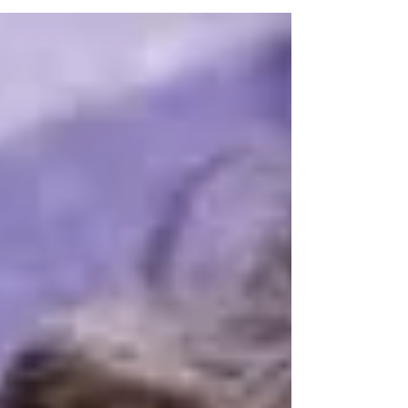
tragedia ai più sconosciuta che non può essere
dimenticata). Passeggiata su sentieri con
maggio ciondolo ancora in fiore, e poi relax con
una buona birra. Vicini a me, seduti a uno dei
nuovi bellissimi tavoloni del Chiosco, un
ragazzo e una ragazza con le loro birre (una
Weizen lui, una Hell lei) stanno discutendo di
trasparenza salariale (quella