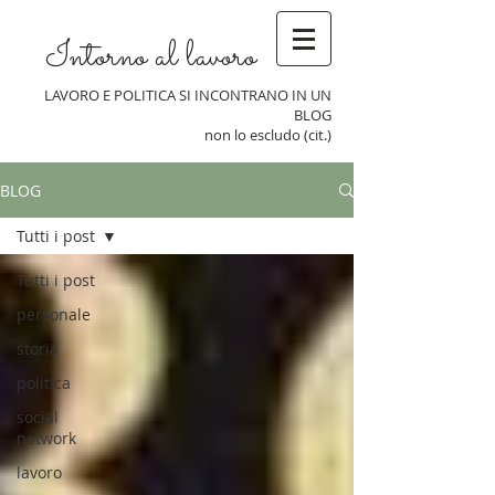
Intorno al lavoro
LAVORO E POLITICA SI INCONTRANO IN UN
BLOG
non lo escludo (cit.)
BLOG
Tutti i post
Tutti i post
personale
storia
politica
social
network
lavoro