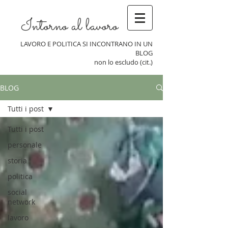
Intorno al lavoro
LAVORO E POLITICA SI INCONTRANO IN UN
BLOG
non lo escludo (cit.)
BLOG
Tutti i post
Tutti i post
personale
storia
politica
social
network
lavoro