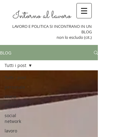
Intorno al lavoro
LAVORO E POLITICA SI INCONTRANO IN UN
BLOG
non lo escludo (cit.)
BLOG
Tutti i post
Tutti i post
personale
storia
politica
social
network
lavoro