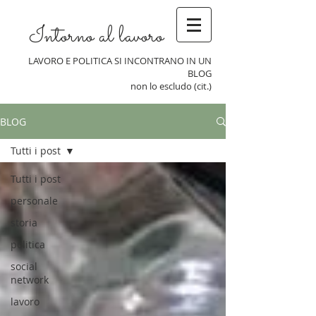
Intorno al lavoro
LAVORO E POLITICA SI INCONTRANO IN UN
BLOG
non lo escludo (cit.)
BLOG
Tutti i post
Tutti i post
personale
storia
politica
social
network
lavoro