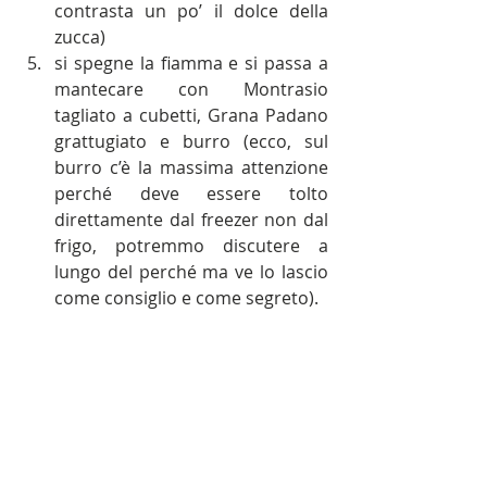
contrasta un po’ il dolce della 
zucca)
si spegne la fiamma e si passa a 
mantecare con Montrasio 
tagliato a cubetti, Grana Padano 
grattugiato e burro (ecco, sul 
burro c’è la massima attenzione 
perché deve essere tolto 
direttamente dal freezer non dal 
frigo, potremmo discutere a 
lungo del perché ma ve lo lascio 
come consiglio e come segreto).
Ci siamo. Il risotto va servito nei piatti 
piani (guai ad usare il piatto fondo, 
quello lasciamolo alle minestre e alle 
zuppe) con qualche schiaffetto sotto 
il piatto per renderlo ben diffuso.