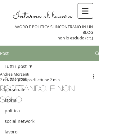
Intorno al lavoro
LAVORO E POLITICA SI INCONTRANO IN UN
BLOG
non lo escludo (cit.)
Post
Tutti i post
Andrea Morzenti
Tutti i post
2 nov 2023
Tempo di lettura: 2 min
Risottando. E non
personale
solo
storia
politica
social network
lavoro