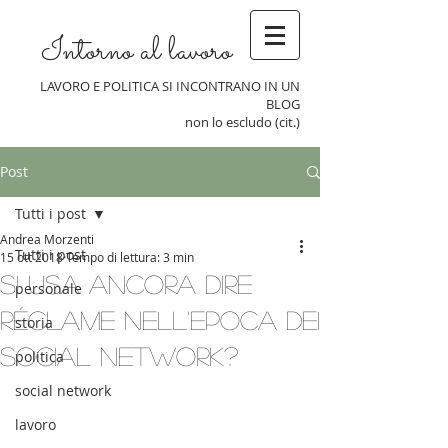
Intorno al lavoro
LAVORO E POLITICA SI INCONTRANO IN UN
BLOG
non lo escludo (cit.)
Post
Tutti i post
Andrea Morzenti
Tutti i post
15 ott 2018
Tempo di lettura: 3 min
Si usa ancora dire
personale
Réclame nell'epoca dei
storia
social network?
politica
social network
lavoro