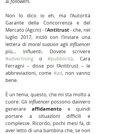
ai 
followers
.
Non lo dico io eh, ma l’Autorità 
Garante della Concorrenza e del 
Mercato (Agcm) - l’
Antitrust
 - che, nel 
luglio 2017, iniziò con l’inviare una 
lettera di 
moral suasion
 agli 
influencer 
più… influenti. Dovete scrivere 
#advertising
 o 
#pubblicità
. Cara 
Ferragni – disse poi l’Antitrust – le 
abbreviazioni, come 
#ad
, non vanno 
bene.
È un tema, questo, che mi sta molto a 
cuore. Gli 
influencer 
possono davvero 
generare 
affidamento
 e quindi 
portare a situazioni difficili e 
complesse. Ricordo, pochi mesi fa, di 
aver letto di una bambina che, se non 