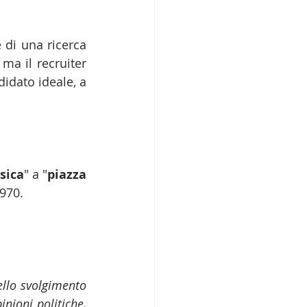
di una ricerca 
a il recruiter 
dato ideale, a 
isica
" a "
piazza 
1970.
ello svolgimento 
nioni politiche, 