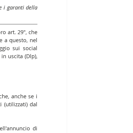
i garanti della 
o art. 29", che 
re a questo, nel 
io sui social 
n uscita (Dlp), 
che, anche se i 
utilizzati) dal 
ll'annuncio di 