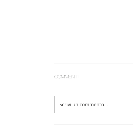
Commenti
Scrivi un commento...
La ragionevole
temporaneità ora corre
su due binari