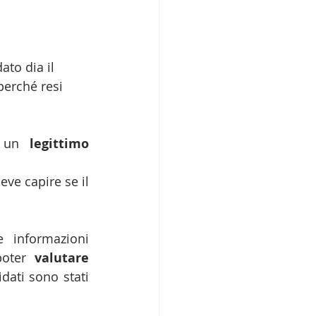
to dia il 
perché resi 
e un 
legittimo 
eve capire se il 
 informazioni 
poter 
valutare 
riguardo a candidati per specifiche funzioni e se i candidati sono stati 