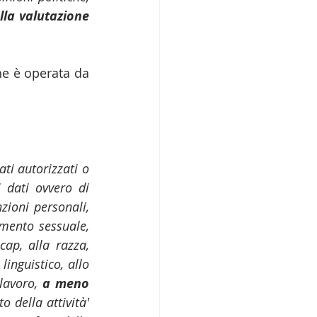
lla valutazione 
ne è operata da 
ati autorizzati o 
 dati ovvero di 
zioni personali, 
amento sessuale, 
ap, alla razza, 
inguistico, allo 
lavoro, 
a meno 
 della attività' 