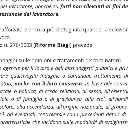
 del lavoratore, nonché su 
fatti non rilevanti ai fini de
fessionale del lavoratore
.
 rafforzata e ancora più dettagliata quando la selezio
voro. 
vo n. 276/2003 (
Riforma Biagi
) prevede:
 indagini sulle opinioni e trattamenti discriminatori)
le agenzie per il lavoro e agli altri soggetti pubblici e priv
ttuare qualsivoglia indagine o comunque trattamento di
atori, 
anche con il loro consenso
, in base alle convin
dacale o politica, al credo religioso, al sesso, all'orient
ale o di famiglia o di gravidanza, alla eta', all'handic
 colore, alla ascendenza, all'origine nazionale, al gruppo l
hé' ad eventuali controversie con i precedenti datori di 
caratteristiche che incidono sulle modalità' di svolgimento