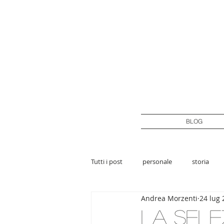
BLOG
Tutti i post
personale
storia
Andrea Morzenti
24 lug 
La sele