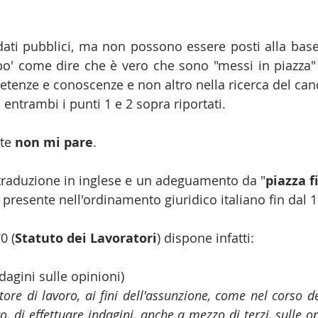
ti pubblici, ma non possono essere posti alla base 
o' come dire che è vero che sono "messi in piazza" m
tenze e conoscenze e non altro nella ricerca del candi
entrambi i punti 1 e 2 sopra riportati.
te 
non mi pare
.
traduzione in inglese e un adeguamento da "
piazza f
 presente nell'ordinamento giuridico italiano fin dal 
0 (
Statuto dei Lavoratori
) dispone infatti:
ndagini sulle opinioni)
atore di lavoro, ai fini dell'assunzione, come nel corso d
o, di effettuare indagini, anche a mezzo di terzi, sulle opi