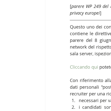
[
parere WP 249 del 8
privacy europei
]
Questo uno dei cont
contiene le direttiv
parere del 8 giugn
network del rispetto
sala server, ispezio
Cliccando qui
 potet
Con riferimento all
dati personali "post
recruiter per una ri
necessari per v
i candidati son