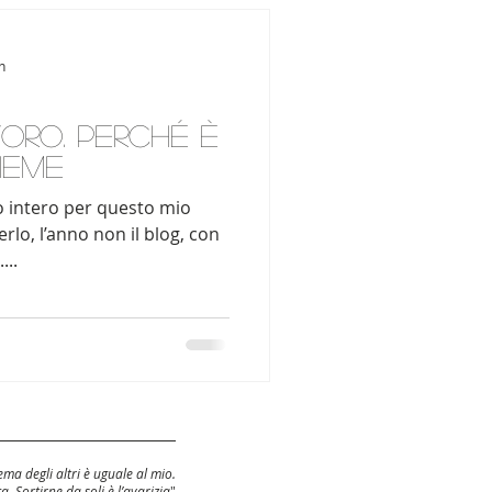
n
oro. Perché è
ieme
no intero per questo mio
rlo, l’anno non il blog, con
...
ma degli altri è uguale al mio.
ca. Sortirne da soli è l’avarizia
"