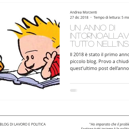
Andrea Morzenti
27 dic 2018
Tempo di lettura: 5 mi
Un anno di
intornoallav
tutto nell’ins
Il 2018 è stato il primo an
piccolo blog. Provo a chiude
quest’ultimo post dell’anno.
 BLOG DI LAVORO E POLITICA
"
Ho imparato che il proble
Sortirne tutti insieme è la politi