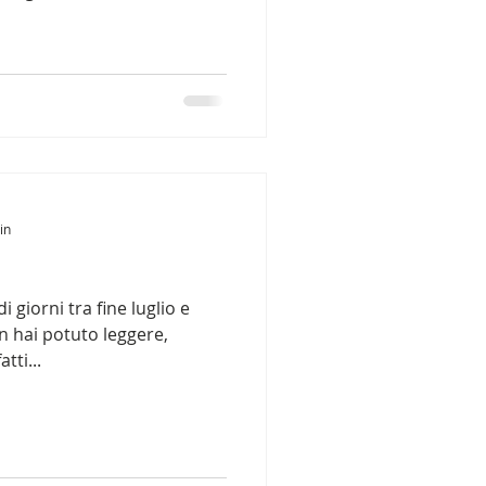
in
i giorni tra fine luglio e
n hai potuto leggere,
tti...