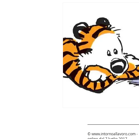
©
www.intornoallavoro.com
-
online dal 7 luglio 2017