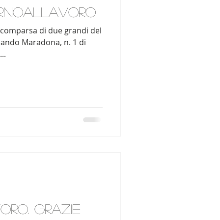
tornoallavoro
a scomparsa di due grandi del
mando Maradona, n. 1 di
..
oro. Grazie