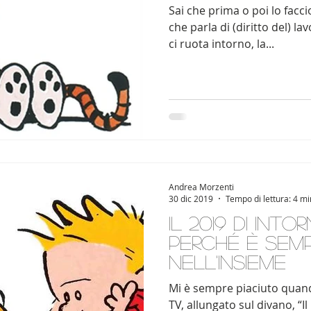
Sai che prima o poi lo facc
che parla di (diritto del) l
ci ruota intorno, la...
Andrea Morzenti
30 dic 2019
Tempo di lettura: 4 mi
Il 2019 di int
Perché è sem
nell'insieme
Mi è sempre piaciuto quand
TV, allungato sul divano, “I