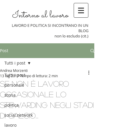
Intorno al lavoro
LAVORO E POLITICA SI INCONTRANO IN UN
BLOG
non lo escludo (cit.)
Post
Tutti i post
Andrea Morzenti
Tutti i post
13 lug 2017
Tempo di lettura: 2 min
Se non è lavoro
personale
occasionale lo
storia
stewarding negli stadi
politica
di calcio...
social network
lavoro