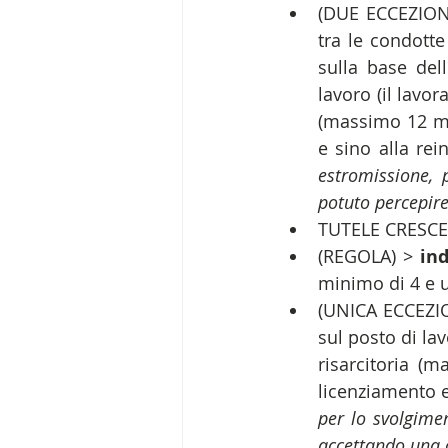
(DUE ECCEZIONI):
tra le condotte
sulla base dell
lavoro (il lavor
(massimo 12 men
e sino alla rei
estromissione, 
potuto percepire
TUTELE CRESCEN
(REGOLA) > 
in
minimo di 4 e u
(UNICA ECCEZION
sul posto di lav
risarcitoria (m
licenziamento e
per lo svolgimen
accettando una c