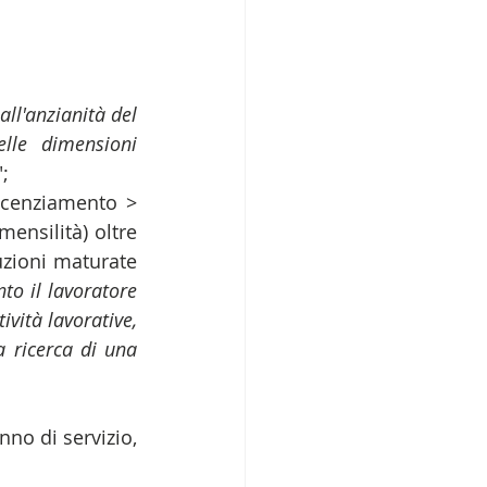
all'anzianità del 
lle dimensioni 
";  
(ECCEZIONE): manifesta insussistenza del fatto posto a base del licenziamento > 
ensilità) oltre 
uzioni maturate 
to il lavoratore 
vità lavorative, 
 ricerca di una 
nno di servizio, 