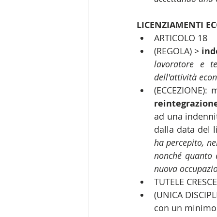
LICENZIAMENTI E
ARTICOLO 18  
(REGOLA) > 
ind
lavoratore e t
dell'attività ec
reintegrazion
ad una indennit
dalla data del 
ha percepito, nel
nonché quanto a
nuova occupazi
TUTELE CRESCEN
(UNICA DISCIPL
con un minimo d