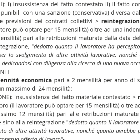
 i) insussistenza del fatto contestato ii) il fatto con
 punibili con una sanzione (conservativa) diversa dal
e previsioni dei contratti collettivi > 
reintegrazion
atore può optare per 15 mensilità) oltre ad una indenni
silità) pari alle retribuzioni maturate dalla data de
ntegrazione, "
dedotto quanto il lavoratore ha percepito,
per lo svolgimento di altre attività lavorative, nonché
 dedicandosi con diligenza alla ricerca di una nuova oc
TI   
dennità economica
 pari a 2 mensilità per anno di s
n massimo di 24 mensilità;  
E): insussistenza del fatto materiale contestato > 
oro (il lavoratore può optare per 15 mensilità) oltre a
assimo 12 mensilità) pari alle retribuzioni maturate 
 sino alla reintegrazione "
dedotto quanto il lavoratore 
to di altre attività lavorative, nonché quanto avrebbe p
ongrua offerta di lavoro
"-   