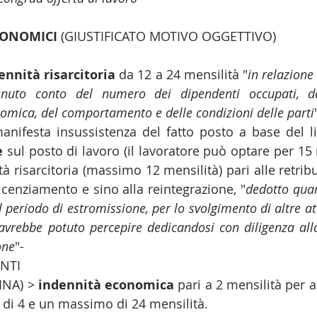
CONOMICI
 (GIUSTIFICATO MOTIVO OGGETTIVO) 
ennità risarcitoria
 da 12 a 24 mensilità "
in relazione 
enuto conto del numero dei dipendenti occupati, de
onomica, del comportamento e delle condizioni delle parti
e 
sul posto di lavoro (il lavoratore può optare per 15 m
à risarcitoria (massimo 12 mensilità) pari alle retrib
licenziamento e sino alla reintegrazione, "
dedotto quan
 periodo di estromissione, per lo svolgimento di altre atti
vrebbe potuto percepire dedicandosi con diligenza alla
one
"-    
TI   
INA) > 
indennità economica
 pari a 2 mensilità per a
i 4 e un massimo di 24 mensilità.   