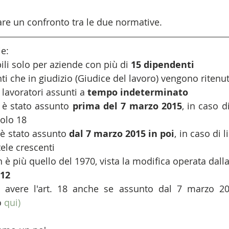
are un confronto tra le due normative.
e: 
li solo per aziende con più di 
15 dipendenti
ti che in giudizio (Giudice del lavoro) vengono ritenut
 lavoratori assunti a
 tempo indeterminato
e è stato assunto 
prima del 7 marzo 2015
, in caso d
colo 18  
 è stato assunto 
dal 7 marzo 2015 in poi
, in caso di 
ele crescenti  
n è più quello del 1970, vista la modifica operata dall
012
 avere l'art. 18 anche se assunto dal 7 marzo 20
 
qui)