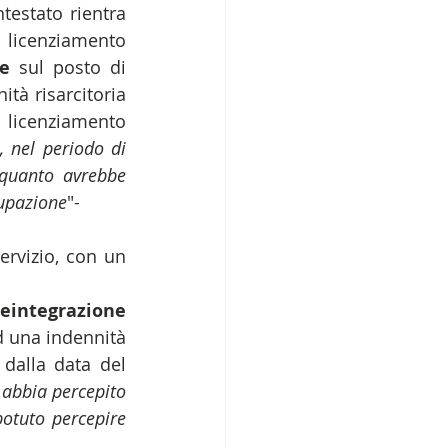
testato rientra 
 licenziamento 
e 
sul posto di 
tà risarcitoria 
l licenziamento 
 nel periodo di 
 quanto avrebbe 
cupazione
"-    
ervizio, con un 
reintegrazione 
d una indennità 
dalla data del 
abbia percepito 
otuto percepire 