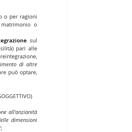
 o per ragioni 
 matrimonio o 
tegrazione 
sul 
ità) pari alle 
eintegrazione, 
imento di altre 
ore può optare, 
SOGGETTIVO) 
one all'anzianità 
lle dimensioni 
";  