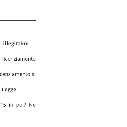
i 
illegittimi
i licenziamento 
licenziamento si 
a
 Legge 
15 in poi? Ne 