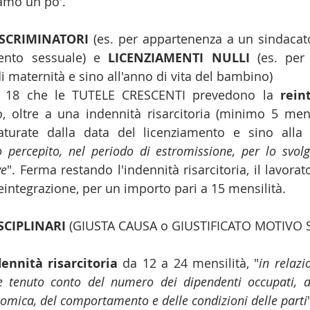
amo un po'.
ISCRIMINATORI
 (es. per appartenenza a un sindacato
mento sessuale) e 
LICENZIAMENTI NULLI
 (es. per
i maternità e sino all'anno di vita del bambino) 
O 18 che le TUTELE CRESCENTI prevedono la 
rein
, oltre a una indennità risarcitoria (minimo 5 mensil
aturate dalla data del licenziamento e sino alla r
 percepito, nel periodo di estromissione, per lo svolg
ve
". Ferma restando l'indennità risarcitoria, il lavorat
reintegrazione, per un importo pari a 15 mensilità. 
SCIPLINARI
 (GIUSTA CAUSA o GIUSTIFICATO MOTIVO 
ennità risarcitoria
 da 12 a 24 mensilità, "
in relazi
e tenuto conto del numero dei dipendenti occupati, de
onomica, del comportamento e delle condizioni delle parti