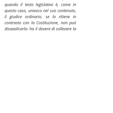
quando il testo legislativo è, come in 
questo caso, univoco nel suo contenuto, 
il giudice ordinario, se lo ritiene in 
contrasto con la Costituzione, non può 
disapplicarlo: ha il dovere di sollevare la 
questione davanti alla Corte 
costituzionale
». [passaggio tratto da 
"
La Cassazione e il Jobs Act
", di Pietro 
Ichino, pubblicato su lavoce.info il 24 
maggio 2019]
Insomma, con parole mie: la 
discrezionalità 
i nostri Giudici del 
lavoro non la mollano, anzi la 
rivendicano con forza prendendo 
subito la palla al balzo, alla prima 
occasione utile nonostante "non si 
attaglia", anche se il Legislatore dice, 