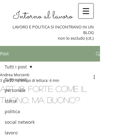
Intorno al lavoro
LAVORO E POLITICA SI INCONTRANO IN UN
BLOG
non lo escludo (cit.)
Post
Tutti i post
Andrea Morzenti
Tutti i post
3 giu 2019
Tempo di lettura: 4 min
Art. 18. Forte come il
personale
tuono, ma buono?
storia
politica
social network
lavoro