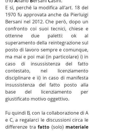
trio 
A
lfano 
B
ersani 
C
asini.
E sì, perché la modifica all'art. 18 del 
1970 fu approvata anche da Pierluigi 
Bersani nel 2012. Che però, dopo un 
confronto coi suoi tecnici, chiese e 
ottenne due paletti: ok al 
superamento della reintegrazione sul 
posto di lavoro sempre e comunque, 
ma mai e poi mai (in particolare) i) in 
caso di insussistenza del fatto 
contestato, nel licenziamento 
disciplinare e ii) in caso di manifesta 
insussistenza del fatto posto alla 
base del licenziamento per 
giustificato motivo oggettivo.
Fu quindi B, con la collaborazione di A 
e C, a regalarci le discussioni circa le 
differenze tra 
fatto
 (solo) 
materiale 