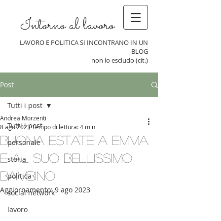
Intorno al lavoro
LAVORO E POLITICA SI INCONTRANO IN UN
BLOG
non lo escludo (cit.)
Post
Tutti i post
Andrea Morzenti
Tutti i post
8 ago 2023
Tempo di lettura: 4 min
Buona estate a Emma
personale
e al suo bellissimo
storia
bambino
politica
Aggiornamento:
9 ago 2023
social network
lavoro