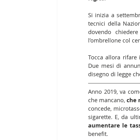
Si inizia a settemb
tecnici della Nazio
dovendo chiedere 
l’ombrellone col ce
Tocca allora rifare
Due mesi di annunci
disegno di legge che
Anno 2019, va come 
che mancano, 
che 
concede, microtasse 
aumentare le tass
benefit.