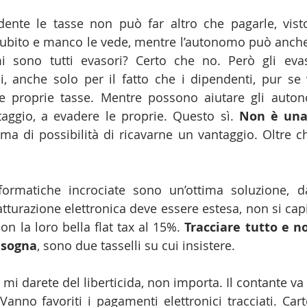
ndente le tasse non può far altro che pagarle, vist
 subito e manco le vede, mentre l’autonomo può anche 
i sono tutti evasori? Certo che no. Però gli evaso
, anche solo per il fatto che i dipendenti, pur se 
e proprie tasse. Mentre possono aiutare gli auton
aggio, a evadere le proprie. Questo sì. 
Non è una 
 ma di possibilità di ricavarne un vantaggio. Oltre ch
ormatiche incrociate sono un’ottima soluzione, da
tturazione elettronica deve essere estesa, non si capi
con la loro bella flat tax al 15%. 
Tracciare tutto e n
bisogna
, sono due tasselli su cui insistere.
, mi darete del liberticida, non importa. Il contante va
 Vanno favoriti i pagamenti elettronici tracciati. Carte