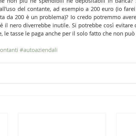
ché non più né spendibili né depositabili in banca?
 all’uso del contante, ad esempio a 200 euro (io farei
a da 200 è un problema)? Io credo potremmo avere 
é il nero diverrebbe inutile. Si potrebbe così evitare d
, le tasse le paga anche per il solo fatto che non può
ontanti
#autoaziendali