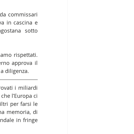
 da commissari 
a in cascina e 
gostana sotto 
mo rispettati. 
rno approva il 
a diligenza.
ati i miliardi 
 che l’Europa ci 
ri per farsi le 
sigarette. E, da ultimo, la trovata geniale da mezzo miliardo, di prodiana memoria, di 
dale in fringe 