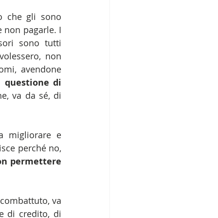
o che gli sono 
non pagarle. I 
ri sono tutti 
volessero, non 
omi, avendone 
questione di 
e, va da sé, di 
 migliorare e 
sce perché no, 
on permettere 
 combattuto, va 
 di credito, di 