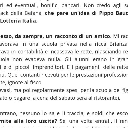
ri ed eventuali, bonifici bancari. Non credo agli sc
back della Befana, 
che pare un’idea di Pippo Baud
Lotteria Italia
.
esso, da sempre, un racconto di un amico
. Mi ra
rava in una scuola privata nella ricca Brianza
ava in contabilità e incassava le rette, rilasciando re
uola non evadeva nulla. Gli alunni erano in gran p
 e di piccoli imprenditori. E i pagamenti delle rette
ti. Quei contanti ricevuti per le prestazioni professiona
e, ignote al fisco.
evasi, ma poi regolarmente spesi per la scuola dei figli
to o pagare la cena del sabato sera al ristorante).
entrano, nessuno lo sa e li traccia, e soldi che esc
ite alla loro uscita?
 Se, una volta entrati, li re