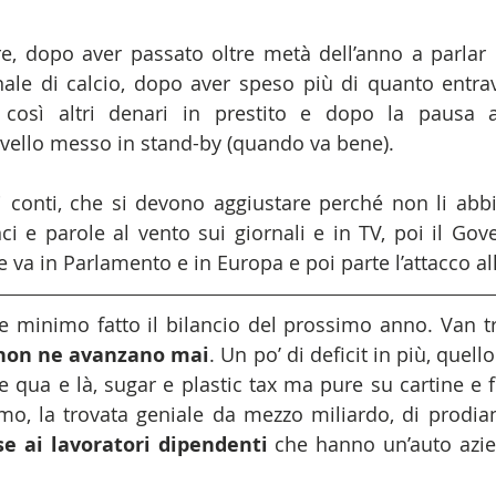
re, dopo aver passato oltre metà dell’anno a parlar
nale di calcio, dopo aver speso più di quanto entrav
così altri denari in prestito e dopo la pausa a
rvello messo in stand-by (quando va bene).
 i conti, che si devono aggiustare perché non li abbia
 e parole al vento sui giornali e in TV, poi il Gove
 va in Parlamento e in Europa e poi parte l’attacco all
minimo fatto il bilancio del prossimo anno. Van trov
non ne avanzano mai
. Un po’ di deficit in più, quello
qua e là, sugar e plastic tax ma pure su cartine e filt
e ai lavoratori dipendenti
 che hanno un’auto azien