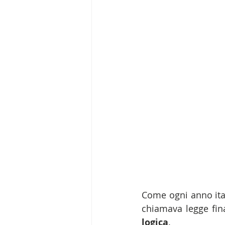
Come ogni anno itali
chiamava legge fina
logica
.