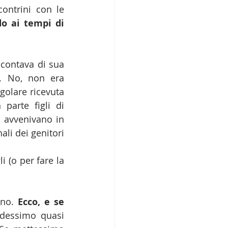
ontrini con le 
o ai tempi di 
ccontava di sua 
. No, non era 
golare ricevuta 
arte figli di 
 avvenivano in 
li dei genitori 
 (o per fare la 
ono. 
Ecco, e se 
ndessimo quasi 