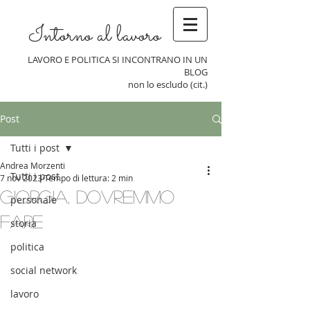
Intorno al lavoro
LAVORO E POLITICA SI INCONTRANO IN UN
BLOG
non lo escludo (cit.)
Post
Tutti i post
Andrea Morzenti
Tutti i post
7 nov 2023
Tempo di lettura: 2 min
Giorgia, dovremmo
personale
fare
storia
politica
social network
lavoro