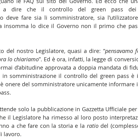
guano le FAQ sul sito del Governo. Ed ecco che una
 dire che il controllo del green pass dei l
 deve fare sia li somministratore, sia l’utilizzatore
a insomma lo dice il Governo non il primo che pass
 del nostro Legislatore, quasi a dire: “
pensavamo fo
ora lo chiariamo
”. Ed è ora, infatti, la legge di convers
rmai d’abitudine approvata a doppia mandata di fiduc
i in somministrazione il controllo del green pass è i
e è onere del somministratore unicamente informare il 
pass.
tende solo la pubblicazione in Gazzetta Ufficiale per 
he il Legislatore ha rimesso al loro posto interpretazi
no a che fare con la storia e la 
ratio 
del (complesso)
i lavoro.