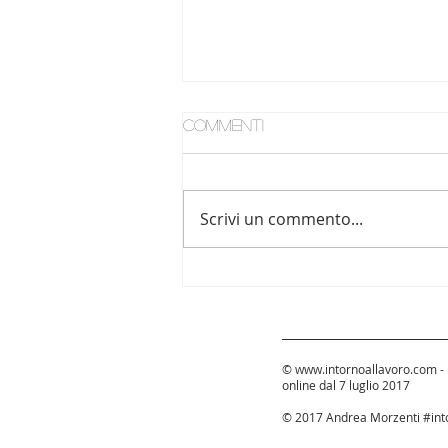
Commenti
Scrivi un commento...
La ragionevole
temporaneità ora corre
su due binari
©
www.intornoallavoro.com
-
online dal 7 luglio 2017
© 2017 Andrea Morzenti #into