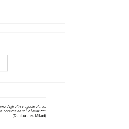
transparency, ci
mo quasi
ma degli altri è uguale al mio.
ca. Sortirne da soli è l’avarizia
"
(Don Lorenzo Milani)