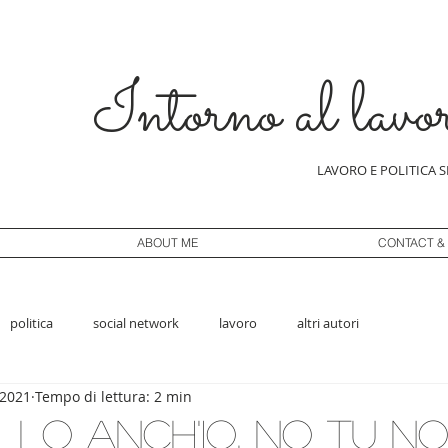
Intorno al lavo
LAVORO E POLITICA 
ABOUT ME
CONTACT &
politica
social network
lavoro
altri autori
 2021
Tempo di lettura: 2 min
lo anch'io, no tu n