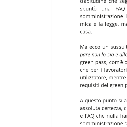
d’abitudine che se
spuntò una FAQ a
somministrazione lo
mica è la legge, m
casa.
Ma ecco un sussulto
pare non lo sia e all
green pass, com’è o
che per i lavorator
utilizzatore, mentr
requisiti del green 
A questo punto si at
assoluta certezza, c
e FAQ che nulla han
somministrazione d