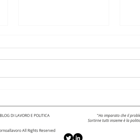
Pay transparency, una
pay 
birra alla diga del
sia
Gleno
 BLOG DI LAVORO E POLITICA
"
Ho imparato che il proble
Sortirne tutti insieme è la politi
rnoallavoro All Rights Reserved