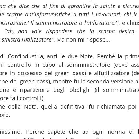
che dice che al fine di garantire la salute e sicurezz
e scarpe antiinfortunistiche a tutti i lavoratori, chi le
istrazione? Il somministratore o l’utilizzatore?
”, e chiu
 “
ah, non vale rispondere che la scarpa destra l
inistra l’utilizzatore
”. Ma non mi rispose…
di Confindustria, anzi le due Note. Perché la prima
 il controllo in capo al somministratore (deve assi
re in possesso del green pass) e all’utilizzatore (dev
ione del green pass), mentre fu la seconda versione a
ione e ripartizione degli obblighi (il somministrat
ore fa i controlli).
e della Nota, quella definitiva, fu richiamata poi
oro.
issimo. Perché sapete che ad ogni norma di l