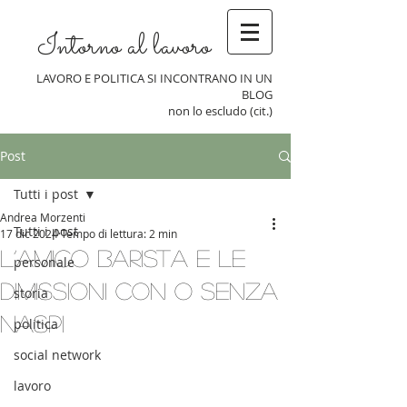
Intorno al lavoro
LAVORO E POLITICA SI INCONTRANO IN UN
BLOG
non lo escludo (cit.)
Post
Tutti i post
Andrea Morzenti
Tutti i post
17 dic 2024
Tempo di lettura: 2 min
L’amico barista e le
personale
dimissioni con o senza
storia
NASpI
politica
social network
lavoro