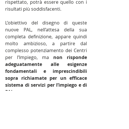
rispettato, potrà essere quello con i 
risultati più soddisfacenti.
L’obiettivo del disegno di queste 
nuove PAL, nell’attesa della sua 
completa definizione, appare quindi 
molto ambizioso, a partire dal 
complesso potenziamento dei Centri 
per l’Impiego, ma 
non risponde 
adeguatamente alle esigenze 
fondamentali e imprescindibili 
sopra richiamate per un efficace 
sistema di servizi per l’impiego e di 
PAL
.
Inoltre, il progetto di riforma 
dovrebbe essere figlio di una visione 
d’insieme, che tenga conto 
dell’integrazione delle politiche attive 
con le politiche industriali e con le 