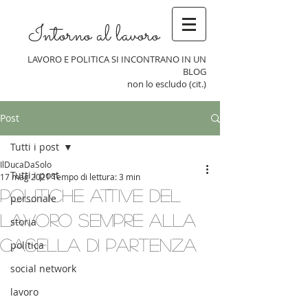
Intorno al lavoro
LAVORO E POLITICA SI INCONTRANO IN UN
BLOG
non lo escludo (cit.)
Post
Tutti i post
IlDucaDaSolo
Tutti i post
17 mag 2021
Tempo di lettura: 3 min
Politiche Attive del
personale
Lavoro sempre alla
storia
casella di partenza
politica
social network
lavoro