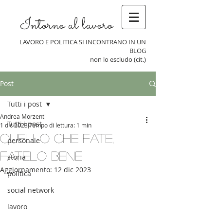
Intorno al lavoro
LAVORO E POLITICA SI INCONTRANO IN UN
BLOG
non lo escludo (cit.)
Post
Tutti i post
Andrea Morzenti
Tutti i post
1 dic 2023
Tempo di lettura: 1 min
Quello che fate,
personale
fatelo bene
storia
Aggiornamento:
12 dic 2023
politica
social network
lavoro