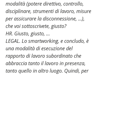
modalità (potere direttivo, controllo, 
disciplinare, strumenti di lavoro, misure 
per assicurare la disconnessione, …), 
che voi sottoscrivete, giusto?
HR. Giusto, giusto, …
LEGAL. Lo smartworking, e concludo, è 
una modalità di esecuzione del 
rapporto di lavoro subordinato che 
abbraccia tanto il lavoro in presenza, 
tanto quello in altro luogo. Quindi, per 
tornare alla tua domanda di ieri, io 
proverei a lavorare con il sindacato 
(sappiamo non essere necessario ma 
certo più che opportuno) ad un accordo 
di smartworking “a tutto tondo”. In 
azienda, a casa, dove vuole il 
lavoratore. Le regole sull’orario di 
lavoro sono sempre le stesse. In azienda 
si passa il badge per salute e sicurezza, 