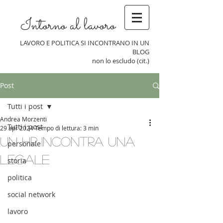
Intorno al lavoro
LAVORO E POLITICA SI INCONTRANO IN UN
BLOG
non lo escludo (cit.)
Post
Tutti i post
Andrea Morzenti
Tutti i post
29 apr 2024
Tempo di lettura: 3 min
Un HR incontra una
personale
Legale
storia
politica
social network
lavoro