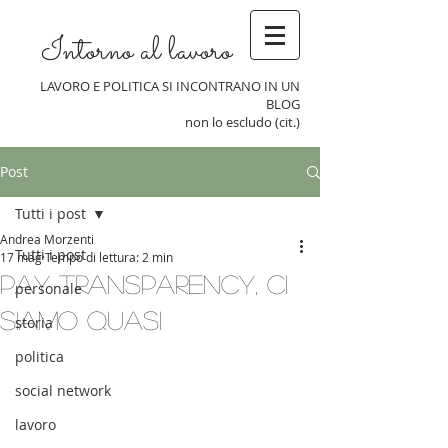
Intorno al lavoro
LAVORO E POLITICA SI INCONTRANO IN UN
BLOG
non lo escludo (cit.)
Post
Tutti i post
Andrea Morzenti
Tutti i post
17 mag
Tempo di lettura: 2 min
pay transparency, ci
personale
siamo quasi
storia
politica
social network
lavoro