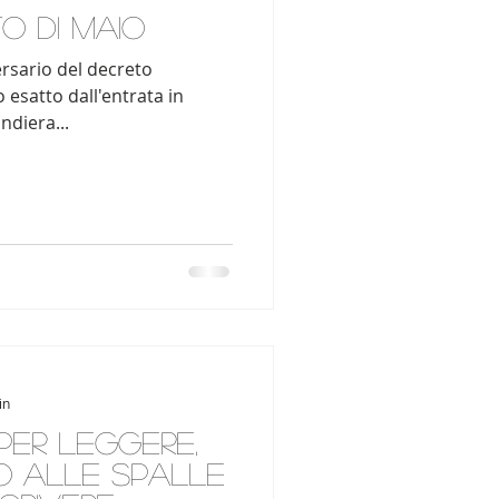
o Di Maio
versario del decreto
 esatto dall'entrata in
ndiera...
in
 per leggere,
 alle spalle