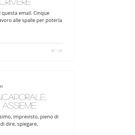
crivere
i questa email. Cinque
avoro alle spalle per poterla
in
nCaporale,
. Assieme
ssimo, imprevisto, pieno di
di dire, spiegare,