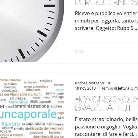
per poterne s
Ricevo e pubblico volentier
minuti per leggerla, tanto l
scrivere. Oggetto: Rubo 5...
Andrea Morzenti + n
19 nov 2018
Tempo di lettura: 5 m
#IoNonSonoU
grazie a tutti
È stato straordinario, belli
passione e orgoglio. Voglia 
raccontare, di fare e farci...