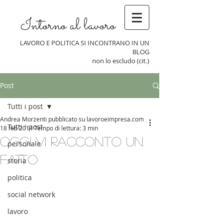
Intorno al lavoro
LAVORO E POLITICA SI INCONTRANO IN UN
BLOG
non lo escludo (cit.)
Post
Tutti i post
Andrea Morzenti pubblicato su lavoroeimpresa.com
Tutti i post
18 feb 2014
Tempo di lettura: 3 min
Oggi vi racconto un
personale
fatto
storia
politica
social network
lavoro