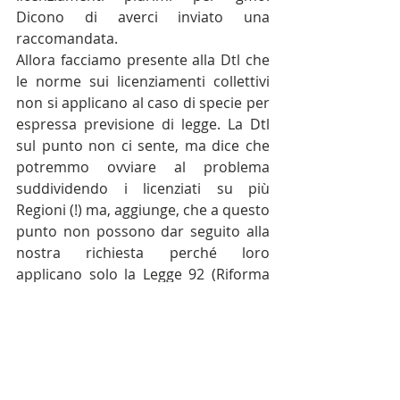
Dicono di averci inviato una 
raccomandata.
Allora facciamo presente alla Dtl che 
le norme sui licenziamenti collettivi 
non si applicano al caso di specie per 
espressa previsione di legge. La Dtl 
sul punto non ci sente, ma dice che 
potremmo ovviare al problema 
suddividendo i licenziati su più 
Regioni (!) ma, aggiunge, che a questo 
punto non possono dar seguito alla 
nostra richiesta perché loro 
applicano solo la Legge 92 (Riforma 
Fornero).
Rimaniamo un po’ basiti e chiediamo 
se possono anticiparci, via email 
oppure via fax, il contenuto della 