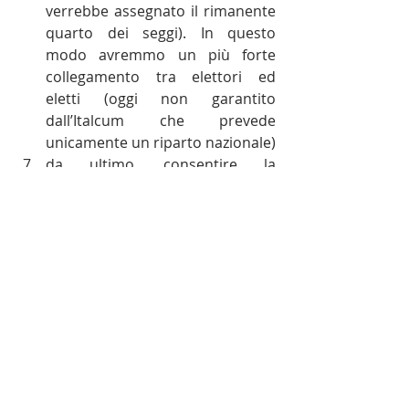
verrebbe assegnato il rimanente 
quarto dei seggi). In questo 
modo avremmo un più forte 
collegamento tra elettori ed 
eletti (oggi non garantito 
dall’Italcum che prevede 
unicamente un riparto nazionale)  
da ultimo, consentire la 
partecipazione alle elezioni ai soli 
partiti che:
	·  abbiano uno Statuto che 
garantisca principi e regole di 
democrazia interna
	.  si siano costituiti un 
periodo di tempo congruo prima 
della data del voto 