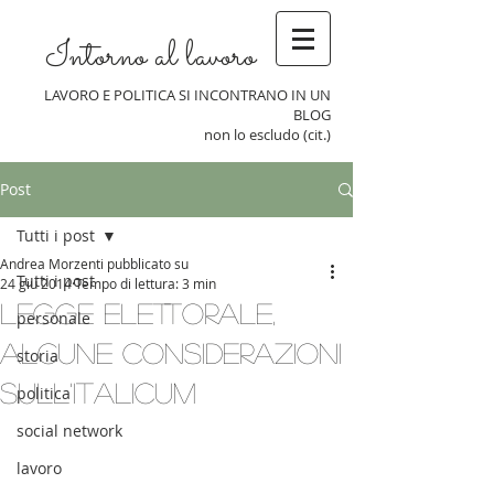
Intorno al lavoro
LAVORO E POLITICA SI INCONTRANO IN UN
BLOG
non lo escludo (cit.)
Post
Tutti i post
Andrea Morzenti pubblicato su
Tutti i post
24 giu 2014
Tempo di lettura: 3 min
Legge elettorale,
personale
alcune considerazioni
storia
sull'italicum
politica
social network
lavoro