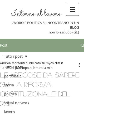
Intorno al lavoro
LAVORO E POLITICA SI INCONTRANO IN UN
BLOG
non lo escludo (cit.)
Post
Tutti i post
Andrea Morzenti pubblicato su mychiclist.it
Tutti i post
10 nov 2016
Tempo di lettura: 4 min
Le #seicose da sapere
personale
sulla riforma
storia
costituzionale del
politica
2016
social network
lavoro