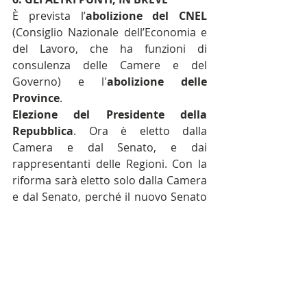
È prevista l’
abolizione del CNEL
(Consiglio Nazionale dell’Economia e 
del Lavoro, che ha funzioni di 
consulenza delle Camere e del 
Governo) e l'
abolizione delle 
Province
.
Elezione del Presidente della 
Repubblica
. Ora è eletto dalla 
Camera e dal Senato, e dai 
rappresentanti delle Regioni. Con la 
riforma sarà eletto solo dalla Camera 
e dal Senato, perché il nuovo Senato 
rappresenterà già le Regioni. 
Cambieranno anche le maggioranze 
richieste per l’elezione (la 
maggioranza minima richiesta sarà 
dei tre quinti dei votanti, mentre oggi 
è la metà più uno dei componenti).