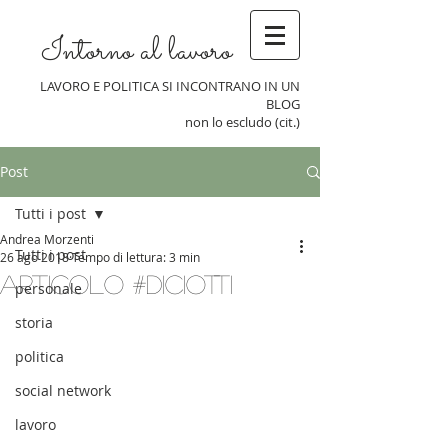
Intorno al lavoro
LAVORO E POLITICA SI INCONTRANO IN UN
BLOG
non lo escludo (cit.)
Post
Tutti i post
Andrea Morzenti
Tutti i post
26 ago 2018
Tempo di lettura: 3 min
Articolo #diciotti
personale
storia
politica
social network
lavoro