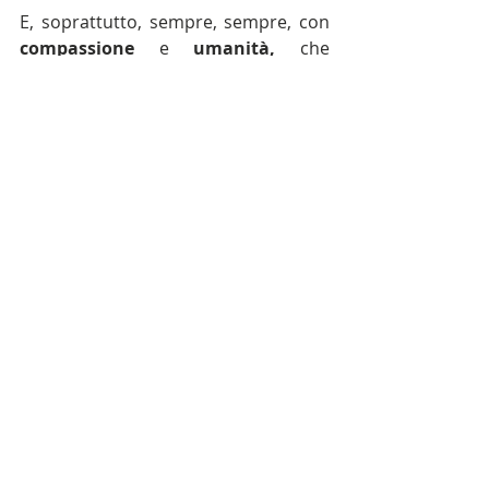
E, soprattutto, sempre, sempre, con 
compassione 
e 
umanità, 
che 
devono essere alla base dell’azione di 
ogni governo di un Paese civile, 
indipendentemente dal suo colore 
politico.
Le politiche restrittive sui flussi 
migratori di questo governo sono 
contenute nel “Contratto di governo” 
e – soprattutto – nel discorso 
programmatico con cui il Governo 
Conte ha chiesto e ottenuto la fiducia 
delle Camere. 
Se ne è in grado, il 
Ministro dell’Interno metta in atto 
tali politiche
, in Italia e in Europa, 
senza però calpestare la Legge, la 
compassione e l’umanità.