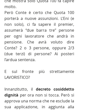
che mostra solo Quota 100 fa capire 
molto.
Però Conte è certo che Quota 100 
porterà a nuove assunzioni. L’Eni (e 
non solo), ci fa sapere il premier, 
assumerà “due barra tre” persone 
per ogni lavoratore che andrà in 
pensione. Che avrà voluto dire 
Conte? 2 o 3 persone, oppure 2/3 
(due terzi) di persone? Ai posteri 
l’ardua sentenza.
E sul fronte più strettamente 
LAVORISTICO?
Innanzitutto, il 
decreto cosiddetto 
dignità
 per ora non si tocca. Però si 
approva una norma che ne esclude la 
sua applicazione, in aggiunta alla 