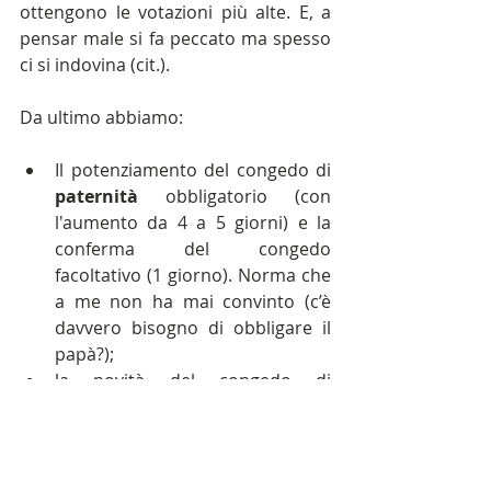
ottengono le votazioni più alte. E, a 
pensar male si fa peccato ma spesso 
ci si indovina (cit.).
Da ultimo abbiamo:
Il potenziamento del congedo di 
paternità 
obbligatorio (con 
l'aumento da 4 a 5 giorni) e la 
conferma del congedo 
facoltativo (1 giorno). Norma che 
a me non ha mai convinto (c’è 
davvero bisogno di obbligare il 
papà?);  
la novità del congedo di 
maternità 
obbligatorio che può 
essere fruito (a richiesta della 
futura mamma e con l’ok dei 
medici) sempre per 5 mesi, ma 