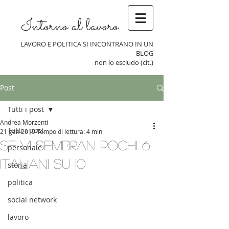
Intorno al lavoro
LAVORO E POLITICA SI INCONTRANO IN UN
BLOG
non lo escludo (cit.)
Post
Tutti i post
Andrea Morzenti
Tutti i post
21 gen 2019
Tempo di lettura: 4 min
Se vi sembran pochi 6
personale
italiani su 10
storia
politica
social network
lavoro