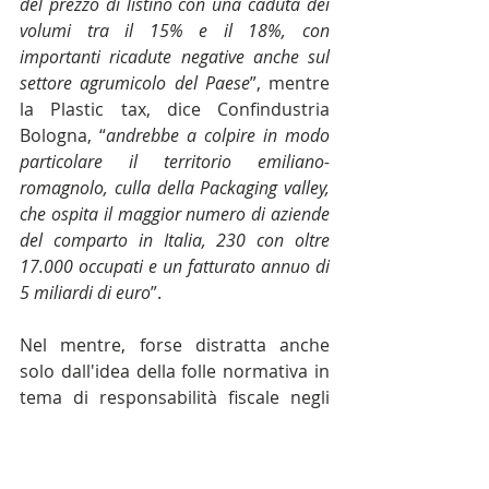
del prezzo di listino con una caduta dei 
volumi tra il 15% e il 18%, con 
importanti ricadute negative anche sul 
settore agrumicolo del Paese
”, mentre 
la Plastic tax, dice Confindustria 
Bologna, “
andrebbe a colpire in modo 
particolare il territorio emiliano-
romagnolo, culla della Packaging valley, 
che ospita il maggior numero di aziende 
del comparto in Italia, 230 con oltre 
17.000 occupati e un fatturato annuo di 
5 miliardi di euro
”.
Nel mentre, forse distratta anche 
solo dall'idea della folle normativa in 
tema di responsabilità fiscale negli 
appalti, dalla discussione sugli 
assorbenti, sui preservativi, sui rasoi 
e sulle canne, nonché dalla possibile 