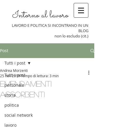
Intorno al lavoro
LAVORO E POLITICA SI INCONTRANO IN UN
BLOG
non lo escludo (cit.)
Post
Tutti i post
Andrea Morzenti
Tutti i post
25 nov 2019
Tempo di lettura: 3 min
Emendamenti
personale
assorbenti
storia
politica
social network
lavoro