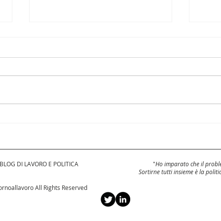
Caso mai andassimo
Le 
davanti al Giudice, tu e
sap
io
del
 BLOG DI LAVORO E POLITICA
"
Ho imparato che il proble
Sortirne tutti insieme è la politi
rnoallavoro All Rights Reserved