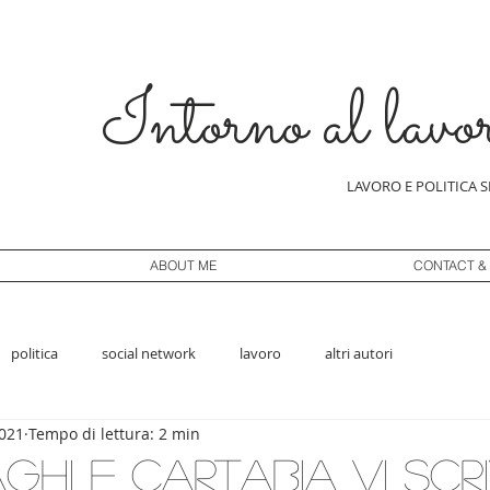
Intorno al lavo
LAVORO E POLITICA 
ABOUT ME
CONTACT &
politica
social network
lavoro
altri autori
2021
Tempo di lettura: 2 min
aghi e Cartabia vi scr