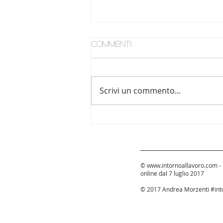
Commenti
Scrivi un commento...
Bella e brava gioventù
©
www.intornoallavoro.com
-
online dal 7 luglio 2017
© 2017 Andrea Morzenti #into