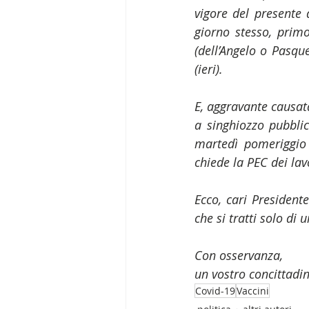
vigore del presente d
giorno stesso, prim
(dell’Angelo o Pasque
(ieri).
E, aggravante causata
a singhiozzo pubblica
martedì pomeriggio 
chiede la PEC dei lavo
Ecco, cari Presiden
che si tratti solo di 
Con osservanza,
un vostro concittadi
Covid-19
Vaccini