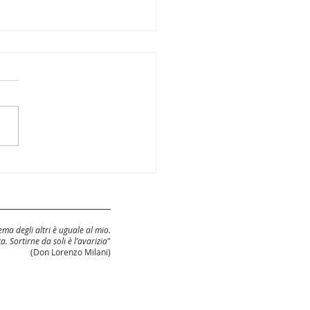
cinque cose da
ere sulla riforma
la Magistratura
ma degli altri è uguale al mio.
ca. Sortirne da soli è l’avarizia
"
(Don Lorenzo Milani)