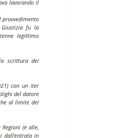
ava lavorando il 
.
l provvedimento 
Giustizia fu la 
enne legittimo 
 scrittura dei 
21) con un iter 
ighi del datore 
he al limite del 
Regioni (e alle, 
dall’entrata in 