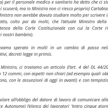
a) per il personale medico e sanitario ha detto che ci st
mi scuserà, ma io Ministra non ci riesco proprio) Cartabia
inistro non avrebbe dovuto studiare molto per scrivere i
atto, colto poi da molti, che l’attuale Ministro della 
ntenza della Corte Costituzionale con cui la Corte rit
ei nostri bambini).
vevamo sperato in molti in un cambio di passo nella
ivi, decreti legge in primis.
 Ministro, ci troviamo un articolo (l’art. 4 del DL 44/20
n 12 commi, con aspetti non chiari (ad esempio quali obbl
ono, con le assunzioni di oggi in avanti) e con tempistic
colare all’obbligo del datore di lavoro di comunicare alle 
e Autonome) l’elenco dei lavoratori “entro cinque giorni 