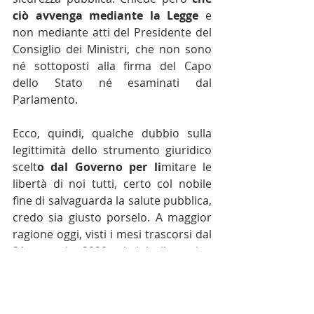
ciò avvenga mediante la Legge
 e 
non mediante atti del Presidente del 
Consiglio dei Ministri, che non sono 
né sottoposti alla firma del Capo 
dello Stato né esaminati dal 
Parlamento.
Ecco, quindi, qualche dubbio sulla 
legittimità dello strumento giuridico 
scelt
o dal Governo per li
mitare le 
libertà di noi tutti, certo col nobile 
fine di salvaguarda la salute pubblica, 
credo sia giusto porselo. A maggior 
ragione oggi, visti i mesi trascorsi dal 
31 gennaio 2020, visti i rilevanti e 
delicati temi trattati e visto che gli 
attuali DPCM sono emananti in 
attuazione di un Decreto Legge che è 