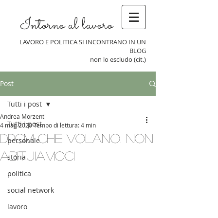
Intorno al lavoro
LAVORO E POLITICA SI INCONTRANO IN UN
BLOG
non lo escludo (cit.)
Post
Tutti i post
Andrea Morzenti
Tutti i post
4 mag 2020
Tempo di lettura: 4 min
DPCM che volano. Non
personale
abituiamoci
storia
politica
social network
lavoro