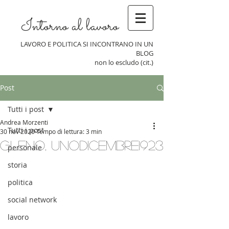
Intorno al lavoro
LAVORO E POLITICA SI INCONTRANO IN UN
BLOG
non lo escludo (cit.)
Post
Tutti i post
Andrea Morzenti
Tutti i post
30 nov 2020
Tempo di lettura: 3 min
Gleno, unodicembre1923
personale
storia
politica
social network
lavoro