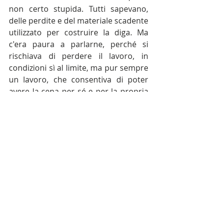
non certo stupida. Tutti sapevano, 
delle perdite e del materiale scadente 
utilizzato per costruire la diga. Ma 
c'era paura a parlarne, perché si 
rischiava di perdere il lavoro, in 
condizioni sì al limite, ma pur sempre 
un lavoro, che consentiva di poter 
avere la cena per sé e per la propria 
famiglia. Ci sono state denunce. 
Scritti al Genio Civile e ai Ministeri 
competenti. Ma, nonostante ciò, la 
diga fu terminata; e poi subito 
crollata. Oltre quattrocento morti. La 
cassaforte di famiglia, appena 
riempita, completamente svuotata.
Si salvò un bimbo. Era di Dezzo di 
Scalve. Lo trovarono a Boario, nel 