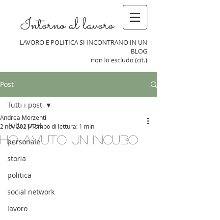
Intorno al lavoro
LAVORO E POLITICA SI INCONTRANO IN UN
BLOG
non lo escludo (cit.)
Post
Tutti i post
Andrea Morzenti
Tutti i post
2 nov 2021
Tempo di lettura: 1 min
Ho avuto un incubo
personale
storia
politica
social network
lavoro