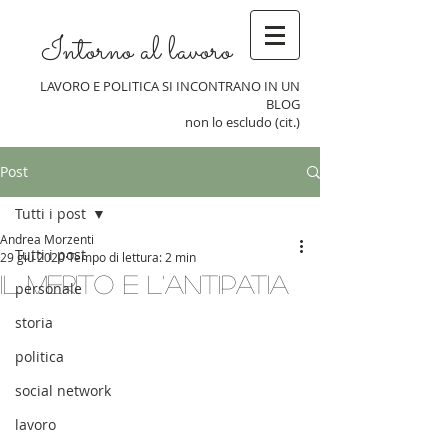
Intorno al lavoro
LAVORO E POLITICA SI INCONTRANO IN UN
BLOG
non lo escludo (cit.)
Post
Tutti i post
Andrea Morzenti
Tutti i post
29 giu 2020
Tempo di lettura: 2 min
Il merito e l'antipatia
personale
storia
politica
social network
lavoro