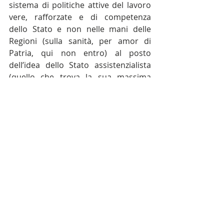
sistema di politiche attive del lavoro 
vere, rafforzate e di competenza 
dello Stato e non nelle mani delle 
Regioni (sulla sanità, per amor di 
Patria, qui non entro) al posto 
dell’idea dello Stato assistenzialista 
(quello che trova la sua massima 
espressione nel Reddito di 
cittadinanza).
Credo che qualcuno, 
opinionisti, 
editorialisti, politici e balle varie
(cit. Cacciari), un 
mea culpa
sull'affossamento delle politiche 
renziane (il cui autore antipatico 
certo non va esente da colpe) prima 
o poi lo debba fare. E anche a voce 
alta.