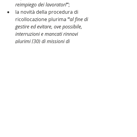
reimpiego dei lavoratori
”
;
la novità della procedura di 
ricollocazione plurima 
“
al fine di 
gestire ed evitare, ove possibile, 
interruzioni e mancati rinnovi 
plurimi [30) di missioni di 
lavoratori a tempo indeterminato 
somministrati presso il medesimo 
utilizzatore. Durante la procedura 
di confronto sindacale le Parti 
possono condividere strumenti e 
tutele finalizzate ad una migliore 
ricollocazione dei lavoratori 
coinvolti, anche allargando il 
confronto con ulteriori soggetti che 
possono aiutare a risolvere le 
problematiche occupazionali, 
agendo su: i) iniziative che puntino 
ad evitare (ove possibile) 