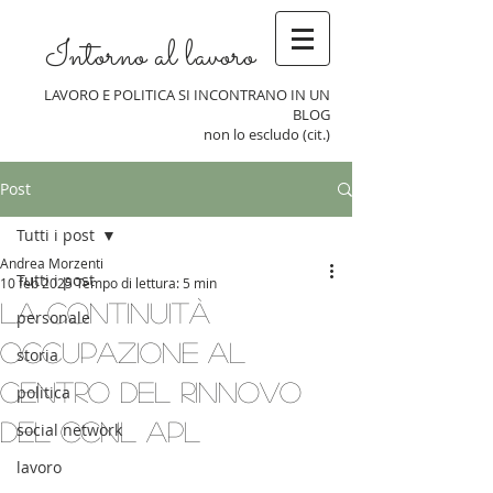
Intorno al lavoro
LAVORO E POLITICA SI INCONTRANO IN UN
BLOG
non lo escludo (cit.)
Post
Tutti i post
Andrea Morzenti
Tutti i post
10 feb 2025
Tempo di lettura: 5 min
La continuità
personale
occupazione al
storia
centro del Rinnovo
politica
del CCNL ApL
social network
lavoro