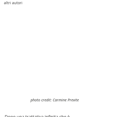
altri autori
photo credit: Carmine Previte
Dopo una trattativa infinita che è 