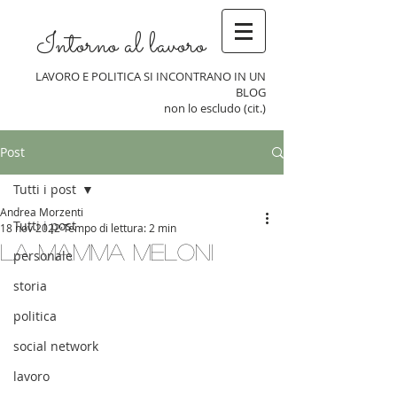
Intorno al lavoro
LAVORO E POLITICA SI INCONTRANO IN UN
BLOG
non lo escludo (cit.)
Post
Tutti i post
Andrea Morzenti
Tutti i post
18 nov 2022
Tempo di lettura: 2 min
La mamma Meloni
personale
storia
politica
social network
lavoro