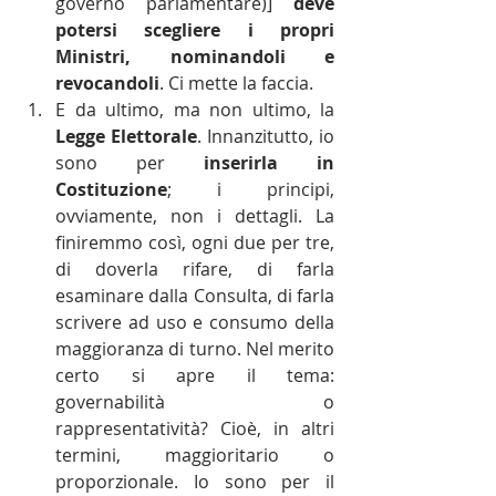
governo parlamentare)] 
deve 
potersi scegliere i propri 
Ministri, nominandoli e 
revocandoli
. Ci mette la faccia.    
E da ultimo, ma non ultimo, la 
Legge Elettorale
. Innanzitutto, io 
sono per 
inserirla in 
Costituzione
; i principi, 
ovviamente, non i dettagli. La 
finiremmo così, ogni due per tre, 
di doverla rifare, di farla 
esaminare dalla Consulta, di farla 
scrivere ad uso e consumo della 
maggioranza di turno. Nel merito 
certo si apre il tema: 
governabilità o 
rappresentatività? Cioè, in altri 
termini, maggioritario o 
proporzionale. Io sono per il 