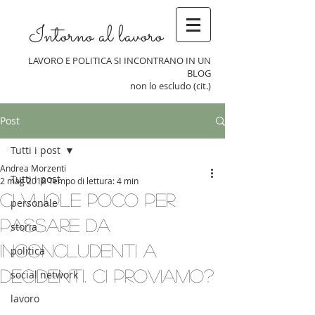
Intorno al lavoro
LAVORO E POLITICA SI INCONTRANO IN UN
BLOG
non lo escludo (cit.)
Post
Tutti i post
Andrea Morzenti
Tutti i post
2 mag 2018
Tempo di lettura: 4 min
Ci vuole poco per
personale
passare da
storia
inconcludenti a
politica
decidenti. Ci proviamo?
social network
lavoro