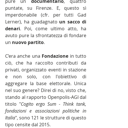
pure un 
documentario
, quattro 
puntate, su Firenze. E, questo sì 
imperdonabile (cfr. per tutti Gad 
Lerner), ha guadagnato 
un sacco di 
denari
. Poi, come ultimo atto, ha 
avuto pure la sfrontatezza di fondare 
un 
nuovo partito
.
C’era anche una 
Fondazione 
in tutto 
ciò, che ha raccolto contributi da 
privati, organizzato eventi in stazione 
e non solo, con l'obiettivo di 
aggregare la base elettorale. Unica 
nel suo genere? Direi di no, visto che, 
stando al rapporto Openpolis-AGI dal 
titolo "
Cogito ergo Sum - Think tank, 
fondazioni e associazioni politiche in 
Italia
", sono 121 le strutture di questo 
tipo censite dal 2015.