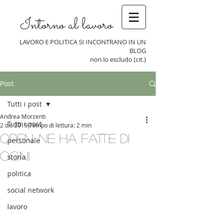
Intorno al lavoro
LAVORO E POLITICA SI INCONTRANO IN UN
BLOG
non lo escludo (cit.)
Post
Tutti i post
Andrea Morzenti
Tutti i post
2 dic 2019
Tempo di lettura: 2 min
Open. Ne ha fatte di
personale
ogni
storia
politica
social network
lavoro