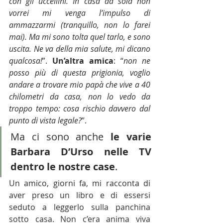
con gli uccellini. In casa da sola non 
vorrei mi venga l’impulso di 
ammazzarmi (tranquillo, non lo farei 
mai). Ma mi sono tolta quel tarlo, e sono 
uscita. Ne va della mia salute, mi dicano 
qualcosa!
”. 
Un’altra amica
: “
non ne 
posso più di questa prigionia, voglio 
andare a trovare mio papà che vive a 40 
chilometri da casa, non lo vedo da 
troppo tempo: cosa rischio davvero dal 
punto di vista legale?
”.
Ma ci sono anche 
le varie 
Barbara D’Urso nelle TV 
dentro le nostre case
.
Un amico, giorni fa, mi racconta di 
aver preso un libro e di essersi 
seduto a leggerlo sulla panchina 
sotto casa. Non c’era anima viva 