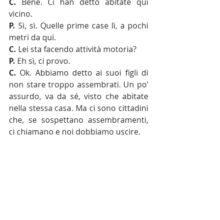
C.
 Bene. Ci han detto abitate qui 
vicino.
P.
 Sì, sì. Quelle prime case lì, a pochi 
metri da qui.
C.
 Lei sta facendo attività motoria?
P.
 Eh sì, ci provo.
C.
 Ok. Abbiamo detto ai suoi figli di 
non stare troppo assembrati. Un po’ 
assurdo, va da sé, visto che abitate 
nella stessa casa. Ma ci sono cittadini 
che, se sospettano assembramenti, 
ci chiamano e noi dobbiamo uscire.
P.
 Ma, non è che me li avete 
spaventati i ragazzi? Che già è 
un’impresa farli uscire di casa, ma io 
insisto per il loro bene, un’ora - 
quando va bene - al giorno. Fuori da 
casa, dalle videolezioni, i compiti, la 
TV, il computer, la Play Station, 