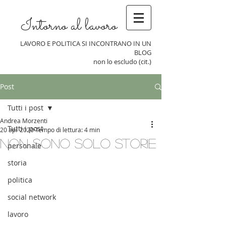
Intorno al lavoro
LAVORO E POLITICA SI INCONTRANO IN UN
BLOG
non lo escludo (cit.)
Post
Tutti i post
Andrea Morzenti
Tutti i post
20 apr 2020
Tempo di lettura: 4 min
Non sono solo storie
personale
storia
politica
social network
lavoro