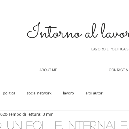
Intorno al lavo
LAVORO E POLITICA 
ABOUT ME
CONTACT &
politica
social network
lavoro
altri autori
2020
Tempo di lettura: 3 min
i un folle, interinale,