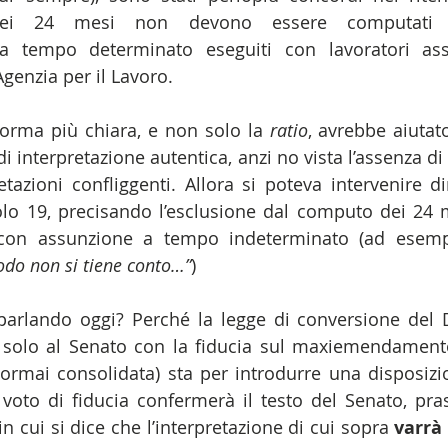
dei 24 mesi non devono essere computati i
a tempo determinato eseguiti con lavoratori as
genzia per il Lavoro. 
orma più chiara, e non solo la 
ratio
, avrebbe aiutat
 interpretazione autentica, anzi no vista l’assenza di
etazioni confliggenti. Allora si poteva intervenire di
lo 19, precisando l’esclusione dal computo dei 24 m
con assunzione a tempo indeterminato (ad esemp
odo non si tiene conto…”
) 
parlando oggi? Perché la legge di conversione del 
 solo al Senato con la fiducia sul maxiemendamento
ormai consolidata) sta per introdurre una disposizi
oto di fiducia confermerà il testo del Senato, pras
n cui si dice che l’interpretazione di cui sopra 
varrà 