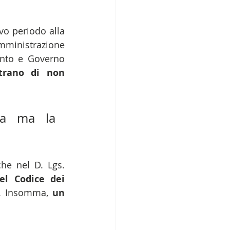
o periodo alla 
mministrazione 
(non di assunzione) a tempo indeterminato. A conferma che Parlamento e Governo 
trano di non 
na ma la 
he nel D. Lgs. 
l Codice dei 
a. Insomma, 
un 