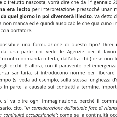
e oltretutto nascosta, vorrà dire che da 1° gennaio 2
ma era lecito
 per interpretazione pressoché unani
 
da quel giorno in poi diventerà illecito
. Va detto c
a non manca ed è quindi auspicabile che qualcuno in
ccia portatore.
ossibile una formulazione di questo tipo? Direi 
 da una parte chi vede le Agenzie per il lavor
incontro domanda-offerta, dall'altra chi (forse non le
li occhi. E allora, con il paravento dell’emergenza
enza sanitaria, si introducono norme per liberare 
empo (si veda ad esempio, sulla stessa lunghezza d’
in parte la causale sui contratti a termine, importa
, si va oltre ogni immaginazione, perché il comma 
rio, cito, “
in considerazione dell’attuale fase di rilanc
la continuità occupazionale
”; come se la continuità occ