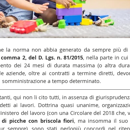
he la norma non abbia generato da sempre più di 
, comma 2, del D. Lgs. n. 81/2015
, nella parte in cui
mento dei 24 mesi di durata massima (o altra durat
) le aziende, oltre ai contratti a termine diretti, dev
di somministrazione a tempo determinato.
anti, qui non li cito tutti, in assenza di giurispruden
detti ai lavori. Dottrina quasi unanime, organizzazio
Ministero del lavoro (con una Circolare del 2018 che, ve
 di picche con briscola fiori
, ma insomma il suo p
pur sempre), sono stati perlopiù concordi nel riten