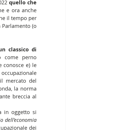
022 
quello che 
me e ora anche 
he il tempo per 
 Parlamento (o 
un classico di 
o come perno 
 conosce e) le 
 occupazionale 
il mercato del 
onda, la norma 
nte breccia al 
in oggetto si 
io dell’economia 
upazionale dei 