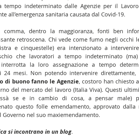
 a tempo indeterminato dalle Agenzie per il Lavoro
te all’emergenza sanitaria causata dal Covid-19.
el comma, dentro la maggioranza, fonti ben infor
ssante retroscena. Chi vede come fumo negli occhi le 
nistra e cinquestelle) era intenzionato a intervenire 
chio che lavoratori a tempo indeterminato (ma) 
 interrotta la loro assegnazione a tempo determi
i 24 mesi. Non potendo intervenire direttamente, 
o di buono fanno le Agenzie
, costoro han chiesto a
no del mercato del lavoro (Italia Viva). Questi ultimi
hissà se e in cambio di cosa, a pensar male) p
nato questo folle emendamento, approvato dalla 
dal Governo nel suo maxiemendamento.
ica si incontrano in un blog
.