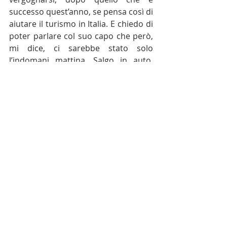
successo quest’anno, se pensa così di 
aiutare il turismo in Italia. E chiedo di 
poter parlare col suo capo che però, 
mi dice, ci sarebbe stato solo 
l’indomani mattina. Salgo in auto, 
rientro in Olanda.
Ora, caro Andrea, ti chiedo se puoi da 
parte mia: i) portare le mie scuse 
all'ausiliario del traffico per i miei toni 
certo non esattamente tranquilli e 
pacati; non mi capita quasi mai, 
credo sia stata la stanchezza, il caldo 
e il sentirsi preso in giro ii) chiedere 
al Comune di Sulzano l’annullamento 
della multa (se ti rispondono ti 
mando il numero di targa della mia 
auto) iii) far presente al Comune di 