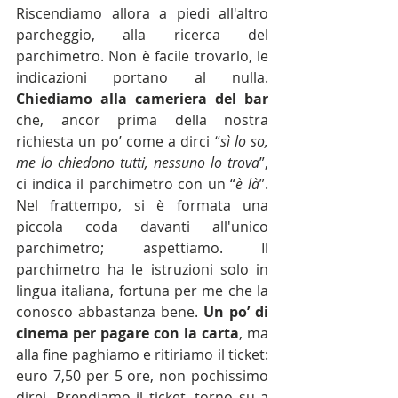
Riscendiamo allora a piedi all'altro 
parcheggio, alla ricerca del 
parchimetro. Non è facile trovarlo, le 
indicazioni portano al nulla. 
Chiediamo alla cameriera del bar
che, ancor prima della nostra 
richiesta un po’ come a dirci “
sì lo so, 
me lo chiedono tutti, nessuno lo trova
”, 
ci indica il parchimetro con un “
è là
”. 
Nel frattempo, si è formata una 
piccola coda davanti all'unico 
parchimetro; aspettiamo. Il 
parchimetro ha le istruzioni solo in 
lingua italiana, fortuna per me che la 
conosco abbastanza bene. 
Un po’ di 
cinema per pagare con la carta
, ma 
alla fine paghiamo e ritiriamo il ticket: 
euro 7,50 per 5 ore, non pochissimo 
direi. Prendiamo il ticket, torno su a 