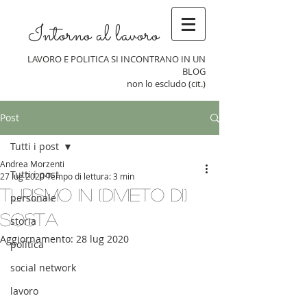
Intorno al lavoro
LAVORO E POLITICA SI INCONTRANO IN UN
BLOG
non lo escludo (cit.)
Post
Tutti i post
Andrea Morzenti
Tutti i post
27 lug 2020
Tempo di lettura: 3 min
Turismo in (divieto di)
personale
sosta
storia
Aggiornamento:
28 lug 2020
politica
social network
lavoro